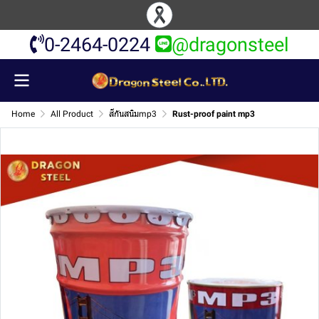
0-2464-0224
@dragonsteel
Home
All Product
สีกันสนิมmp3
Rust-proof paint mp3