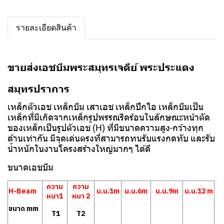
รายละเอียดสินค้า
ขายส่งเอชบีมพระสมุทรเจดีย์ พระประแดง
สมุทรปราการ
เหล็กตัวเอช เหล็กบีม เสาเอช เหล็กปีกไอ เหล็กบีมเป็น
เหล็กที่มีเกิดจากเหล็กรูปพรรณรีดร้อนในลักษณะหน้าตัด
ของเหล็กเป็นรูปตัวเอช (H) ที่มีขนาดความสูง-กว้างทุก
ด้านเท่ากัน มีจุดเด่นตรงที่สามารถทนรับแรงกดทับ และรับ
น้ำหนักในงานโครงสร้างใหญ่มากๆ ได้ดี
ขนาดเอชบีม
ความ
ความ
H-Beam
น.น.1m
น.น.6m
น.น.9m
น.น.12 m
หนา1
หนา 2
ขนาด mm
T1
T2