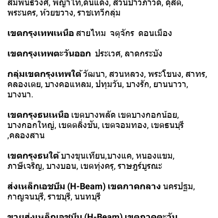
สัมพันธวงศ์, พญาไท,ดินแดง, สวนป่าวิภาวดี, ดุสิต,
พระนคร, ห้วยขวาง, ราชเทวีกลุ่ม
เขตกรุงเทพเหนือ
สายไหม จตุจักร ดอนเมือง
เขตกรุงเทพตะวันออก
ประเวศ, ลาดกระบัง
กลุ่มเขตกรุงเทพใต้
วัฒนา, สวนหลวง, พระโขนง, สาทร,
คลองเตย, บางคอแหลม, ปทุมวัน, บางรัก, ยานนาวา,
บางนา.
เขตกรุงธนเหนือ
เขตบางพลัด เขตบางกอกน้อย,
บางกอกใหญ่, เขตตลิ่งชัน, เขตจอมทอง, เขตธนบุรี
,คลองสาน
เขตกรุงธนใต้
บางขุนเทียน,บางแค, หนองแขม,
ภาษีเจริญ, บางบอน, เขตทุ่งครุ, ราษฎร์บูรณะ
ส่งเหล็กเอชบีม (H-Beam)
เขตภาคกลาง
นครปฐม,
กาญจนบุรี, ราชบุรี, นนทบุรี
ขายส่งเหล็กเอชบีม (H-Beam)
เขตภาคตะวัน