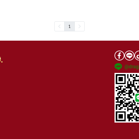
1
@drag