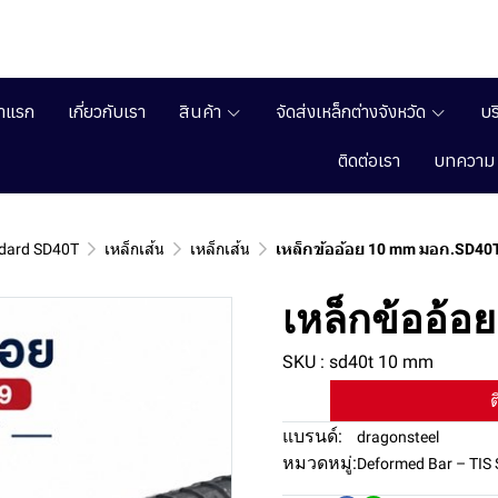
้าแรก
เกี่ยวกับเรา
สินค้า
จัดส่งเหล็กต่างจังหวัด
บร
ติดต่อเรา
บทความ
ndard SD40T
เหล็กเส้น
เหล็กเส้น
เหล็กข้ออ้อย 10 mm มอก.SD40
เหล็กข้ออ้
SKU : sd40t 10 mm
ต
แบรนด์:
dragonsteel
หมวดหมู่:
Deformed Bar – TIS