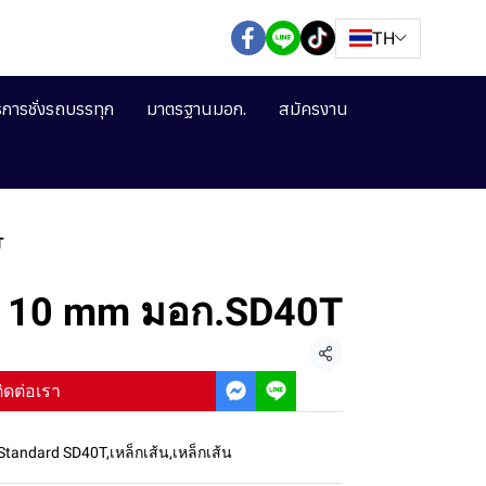
TH
ิการชั่งรถบรรทุก
มาตรฐานมอก.
สมัครงาน
T
อย 10 mm มอก.SD40T
แชร์
ิดต่อเรา
 Standard SD40T
,
เหล็กเส้น
,
เหล็กเส้น