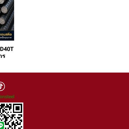
SD40T
าร
onsteel