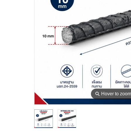
⚲
Hover to zoo