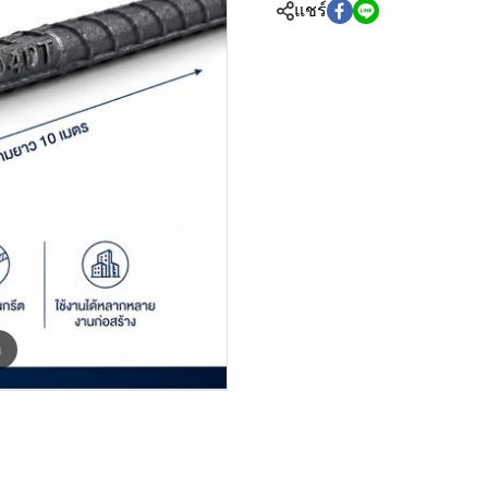
แชร์
m